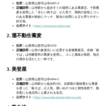
住所：
山形県山形市山寺4495-3
店舗説明：
山寺駅から徒歩すぐの場所にある蕎麦店。十割蕎
麦を使用した「冷たい肉そば」が人気で、鶏肉の旨味とコシ
のある蕎麦が絶妙にマッチ。観光の合間にも立ち寄りやすい
好立地。
公式サイト：
https://www.enzo-soba.com/
2. 瀧不動生蕎麦
住所：
山形県山形市山寺4359
店舗説明：
山寺の参道沿いに位置する老舗蕎麦店。名物「板
そば」は吟醸更科の蕎麦を使用し、コシと風味が抜群。地元
の湧水を活かした一杯です。
3. 美登屋
住所：
山形県山形市山寺4494-5
店舗説明：
山寺駅から徒歩約3分。自家製の風味豊かな蕎麦
を使った「板そば」が人気。濃いめのつゆと相性抜群で、観
光客にも地元民にも愛される名店。
公式サイト：
http://www.soba-mochi-mitoya.com/