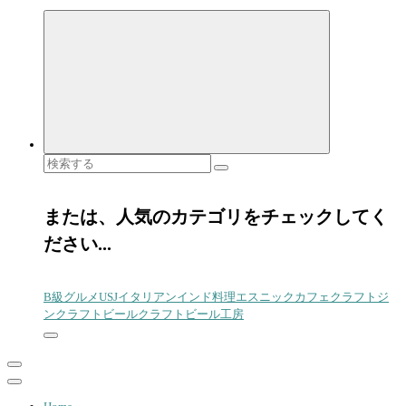
検
索
対
象:
または、人気のカテゴリをチェックしてく
ださい...
B級グルメ
USJ
イタリアン
インド料理
エスニック
カフェ
クラフトジ
ン
クラフトビール
クラフトビール工房