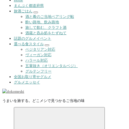
Home
まんぷく都道府県
旅酒ごはん
酒と肴のご当地ペアリング帖
酔い路地、飲み路地
旅して飲む、クラフト酒
酒蔵と呑み処をたずねて
話題のグルメイベント
選べる食スタイル
ベジタリアン対応
ヴィーガン対応
ハラール対応
五葷抜き（オリエンタルベジ）
グルテンフリー
全国お取り寄せグルメ
グルメエッセイ
うまいを旅する。どこメシで見つかるご当地の味