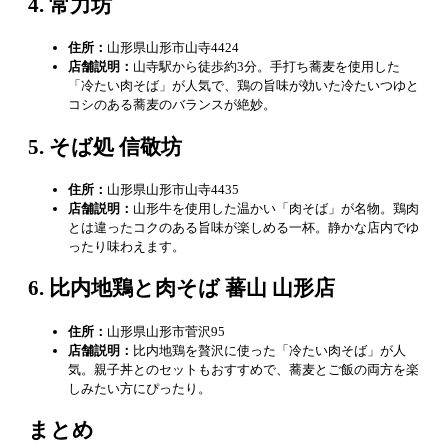
4. 常力坊
住所：
山形県山形市山寺4424
店舗説明：
山寺駅から徒歩約3分。手打ち蕎麦を使用した
「冷たい肉そば」が人気で、鶏の旨味が効いた冷たいつゆと
コシのある蕎麦のバランスが絶妙。
5. そば処 信敬坊
住所：
山形県山形市山寺4435
店舗説明：
山形牛を使用した温かい「肉そば」が名物。鶏肉
とは違ったコクのある旨味が楽しめる一杯。静かな店内でゆ
ったり味わえます。
6. 比内地鶏と肉そば 蕃山 山形店
住所：
山形県山形市菅沢95
店舗説明：
比内地鶏を贅沢に使った「冷たい肉そば」が人
気。親子丼とのセットもおすすめで、蕎麦とご飯の両方を楽
しみたい方にぴったり。
まとめ