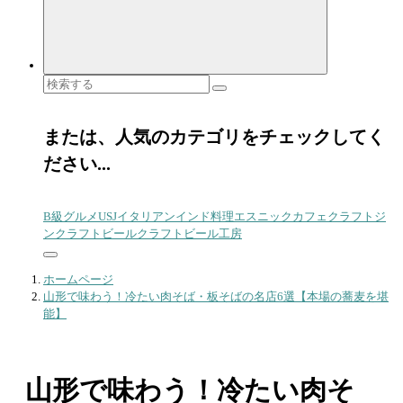
検
索
対
象:
または、人気のカテゴリをチェックしてく
ださい...
B級グルメ
USJ
イタリアン
インド料理
エスニック
カフェ
クラフトジ
ン
クラフトビール
クラフトビール工房
ホームページ
山形で味わう！冷たい肉そば・板そばの名店6選【本場の蕎麦を堪
能】
山形で味わう！冷たい肉そ