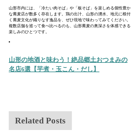
山形市内には、「冷たい肉そば」や「板そば」を楽しめる個性豊か
な蕎麦店が数多く存在します。鶏の出汁、山形の湧水、地元に根付
く蕎麦文化が織りなす逸品を、ぜひ現地で味わってみてください。
複数店舗を巡って食べ比べるのも、山形蕎麦の奥深さを体感できる
楽しみのひとつです。
投
山形の地酒と味わう！絶品郷土おつまみの
稿
名店6選【芋煮・玉こん・だし】
ナ
ビ
ゲ
ー
シ
Related Posts
ョ
ン