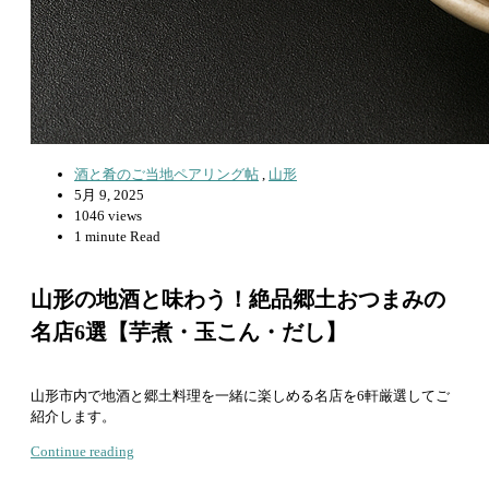
酒と肴のご当地ペアリング帖
,
山形
5月 9, 2025
1046 views
1 minute Read
山形の地酒と味わう！絶品郷土おつまみの
名店6選【芋煮・玉こん・だし】
山形市内で地酒と郷土料理を一緒に楽しめる名店を6軒厳選してご
紹介します。
Continue reading