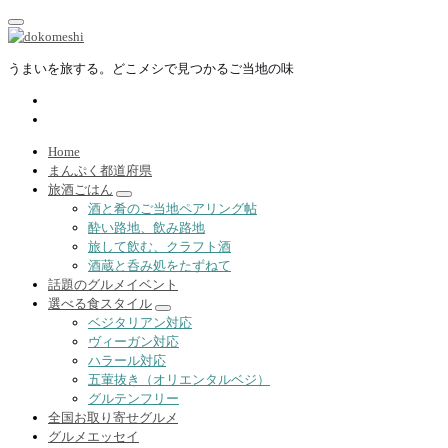
内
容
を
うまいを旅する。どこメシで見つかるご当地の味
ス
キ
ッ
プ
Home
まんぷく都道府県
旅酒ごはん
酒と肴のご当地ペアリング帖
酔い路地、飲み路地
旅して飲む、クラフト酒
酒蔵と呑み処をたずねて
話題のグルメイベント
選べる食スタイル
ベジタリアン対応
ヴィーガン対応
ハラール対応
五葷抜き（オリエンタルベジ）
グルテンフリー
全国お取り寄せグルメ
グルメエッセイ