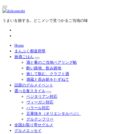
内
容
を
うまいを旅する。どこメシで見つかるご当地の味
ス
キ
ッ
プ
Home
まんぷく都道府県
旅酒ごはん
酒と肴のご当地ペアリング帖
酔い路地、飲み路地
旅して飲む、クラフト酒
酒蔵と呑み処をたずねて
話題のグルメイベント
選べる食スタイル
ベジタリアン対応
ヴィーガン対応
ハラール対応
五葷抜き（オリエンタルベジ）
グルテンフリー
全国お取り寄せグルメ
グルメエッセイ