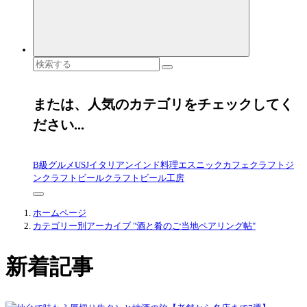
検
索
対
象:
または、人気のカテゴリをチェックしてく
ださい...
B級グルメ
USJ
イタリアン
インド料理
エスニック
カフェ
クラフトジ
ン
クラフトビール
クラフトビール工房
ホームページ
カテゴリー別アーカイブ "酒と肴のご当地ペアリング帖"
新着記事