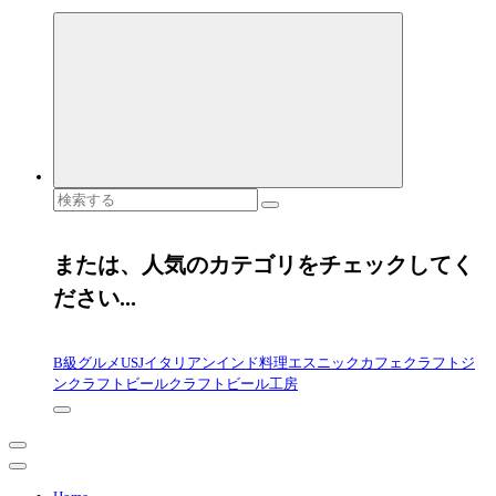
検
索
対
象:
または、人気のカテゴリをチェックしてく
ださい...
B級グルメ
USJ
イタリアン
インド料理
エスニック
カフェ
クラフトジ
ン
クラフトビール
クラフトビール工房