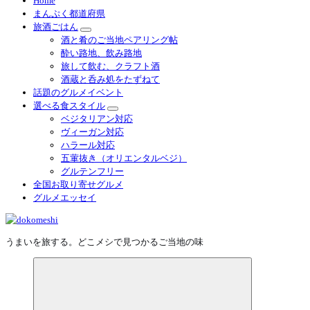
Home
まんぷく都道府県
旅酒ごはん
酒と肴のご当地ペアリング帖
酔い路地、飲み路地
旅して飲む、クラフト酒
酒蔵と呑み処をたずねて
話題のグルメイベント
選べる食スタイル
ベジタリアン対応
ヴィーガン対応
ハラール対応
五葷抜き（オリエンタルベジ）
グルテンフリー
全国お取り寄せグルメ
グルメエッセイ
うまいを旅する。どこメシで見つかるご当地の味