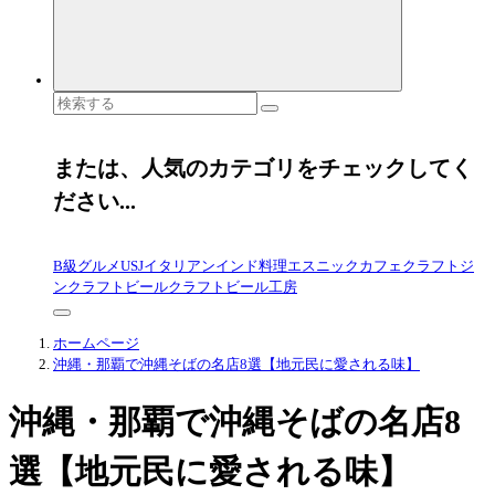
検
索
対
象:
または、人気のカテゴリをチェックしてく
ださい...
B級グルメ
USJ
イタリアン
インド料理
エスニック
カフェ
クラフトジ
ン
クラフトビール
クラフトビール工房
ホームページ
沖縄・那覇で沖縄そばの名店8選【地元民に愛される味】
沖縄・那覇で沖縄そばの名店8
選【地元民に愛される味】