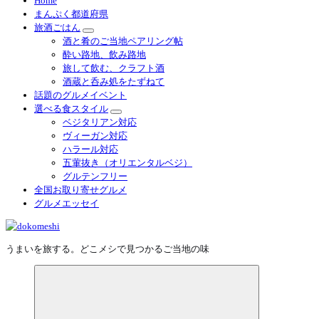
Home
まんぷく都道府県
旅酒ごはん
酒と肴のご当地ペアリング帖
酔い路地、飲み路地
旅して飲む、クラフト酒
酒蔵と呑み処をたずねて
話題のグルメイベント
選べる食スタイル
ベジタリアン対応
ヴィーガン対応
ハラール対応
五葷抜き（オリエンタルベジ）
グルテンフリー
全国お取り寄せグルメ
グルメエッセイ
うまいを旅する。どこメシで見つかるご当地の味