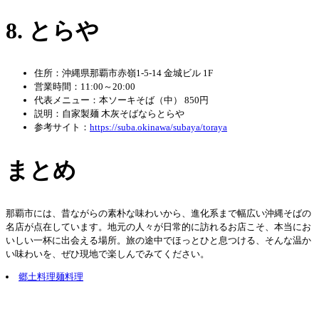
8. とらや
住所：沖縄県那覇市赤嶺1-5-14 金城ビル 1F
営業時間：11:00～20:00
代表メニュー：本ソーキそば（中） 850円
説明：自家製麺 木灰そばならとらや
参考サイト：
https://suba.okinawa/subaya/toraya
まとめ
那覇市には、昔ながらの素朴な味わいから、進化系まで幅広い沖縄そばの
名店が点在しています。地元の人々が日常的に訪れるお店こそ、本当にお
いしい一杯に出会える場所。旅の途中でほっとひと息つける、そんな温か
い味わいを、ぜひ現地で楽しんでみてください。
郷土料理
麺料理