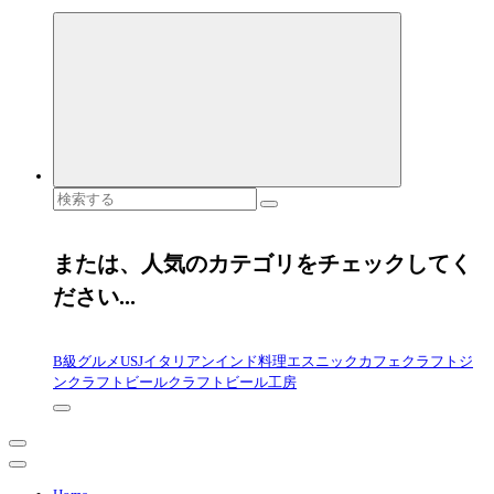
検
索
対
象:
または、人気のカテゴリをチェックしてく
ださい...
B級グルメ
USJ
イタリアン
インド料理
エスニック
カフェ
クラフトジ
ン
クラフトビール
クラフトビール工房