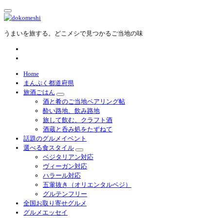
内
容
を
うまいを旅する。どこメシで見つかるご当地の味
ス
キ
ッ
プ
Home
まんぷく都道府県
旅酒ごはん
酒と肴のご当地ペアリング帖
酔い路地、飲み路地
旅して飲む、クラフト酒
酒蔵と呑み処をたずねて
話題のグルメイベント
選べる食スタイル
ベジタリアン対応
ヴィーガン対応
ハラール対応
五葷抜き（オリエンタルベジ）
グルテンフリー
全国お取り寄せグルメ
グルメエッセイ