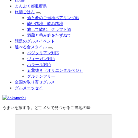
Home
まんぷく都道府県
旅酒ごはん
酒と肴のご当地ペアリング帖
酔い路地、飲み路地
旅して飲む、クラフト酒
酒蔵と呑み処をたずねて
話題のグルメイベント
選べる食スタイル
ベジタリアン対応
ヴィーガン対応
ハラール対応
五葷抜き（オリエンタルベジ）
グルテンフリー
全国お取り寄せグルメ
グルメエッセイ
うまいを旅する。どこメシで見つかるご当地の味