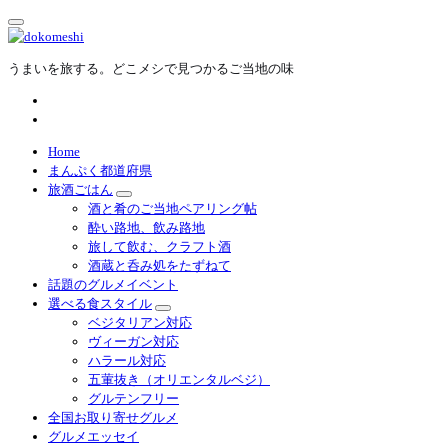
内
容
を
うまいを旅する。どこメシで見つかるご当地の味
ス
キ
ッ
プ
Home
まんぷく都道府県
旅酒ごはん
酒と肴のご当地ペアリング帖
酔い路地、飲み路地
旅して飲む、クラフト酒
酒蔵と呑み処をたずねて
話題のグルメイベント
選べる食スタイル
ベジタリアン対応
ヴィーガン対応
ハラール対応
五葷抜き（オリエンタルベジ）
グルテンフリー
全国お取り寄せグルメ
グルメエッセイ