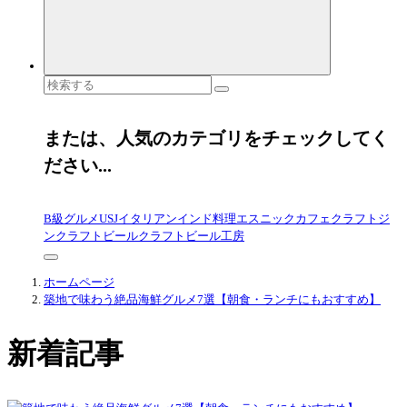
検
索
対
象:
または、人気のカテゴリをチェックしてく
ださい...
B級グルメ
USJ
イタリアン
インド料理
エスニック
カフェ
クラフトジ
ン
クラフトビール
クラフトビール工房
ホームページ
築地で味わう絶品海鮮グルメ7選【朝食・ランチにもおすすめ】
新着記事