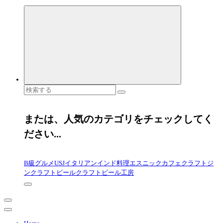
検
索
対
象:
または、人気のカテゴリをチェックしてく
ださい...
B級グルメ
USJ
イタリアン
インド料理
エスニック
カフェ
クラフトジ
ン
クラフトビール
クラフトビール工房