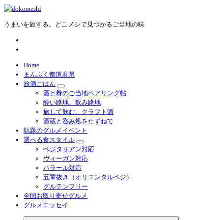
内
容
うまいを旅する。どこメシで見つかるご当地の味
を
ス
キ
ッ
プ
Home
まんぷく都道府県
旅酒ごはん
酒と肴のご当地ペアリング帖
酔い路地、飲み路地
旅して飲む、クラフト酒
酒蔵と呑み処をたずねて
話題のグルメイベント
選べる食スタイル
ベジタリアン対応
ヴィーガン対応
ハラール対応
五葷抜き（オリエンタルベジ）
グルテンフリー
全国お取り寄せグルメ
グルメエッセイ