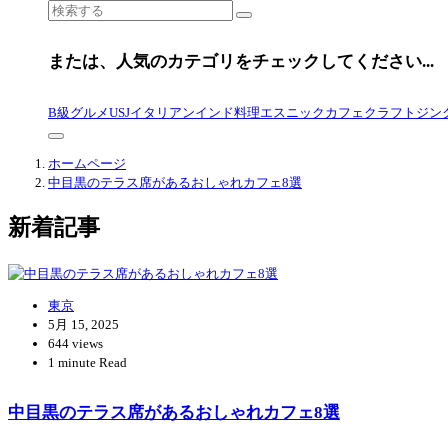
検
索
対
または、人気のカテゴリをチェックしてください...
象:
B級グルメ
USJ
イタリアン
インド料理
エスニック
カフェ
クラフトジン
ホームページ
中目黒のテラス席があるおしゃれカフェ8選
新着記事
東京
5月 15, 2025
644 views
1 minute Read
中目黒のテラス席があるおしゃれカフェ8選