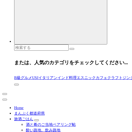
検
索
対
または、人気のカテゴリをチェックしてください...
象:
B級グルメ
USJ
イタリアン
インド料理
エスニック
カフェ
クラフトジン
Home
まんぷく都道府県
旅酒ごはん
酒と肴のご当地ペアリング帖
酔い路地、飲み路地