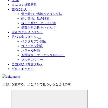
Home
まんぷく都道府県
旅酒ごはん
酒と肴のご当地ペアリング帖
酔い路地、飲み路地
旅して飲む、クラフト酒
酒蔵と呑み処をたずねて
話題のグルメイベント
選べる食スタイル
ベジタリアン対応
ヴィーガン対応
ハラール対応
五葷抜き（オリエンタルベジ）
グルテンフリー
全国お取り寄せグルメ
グルメエッセイ
うまいを旅する。どこメシで見つかるご当地の味