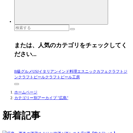
検
索
対
象:
または、人気のカテゴリをチェックしてく
ださい...
B級グルメ
USJ
イタリアン
インド料理
エスニック
カフェ
クラフトジ
ン
クラフトビール
クラフトビール工房
ホームページ
カテゴリー別アーカイブ "広島"
新着記事