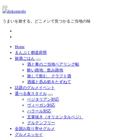
内
容
を
うまいを旅する。どこメシで見つかるご当地の味
ス
キ
ッ
プ
Home
まんぷく都道府県
旅酒ごはん
酒と肴のご当地ペアリング帖
酔い路地、飲み路地
旅して飲む、クラフト酒
酒蔵と呑み処をたずねて
話題のグルメイベント
選べる食スタイル
ベジタリアン対応
ヴィーガン対応
ハラール対応
五葷抜き（オリエンタルベジ）
グルテンフリー
全国お取り寄せグルメ
グルメエッセイ