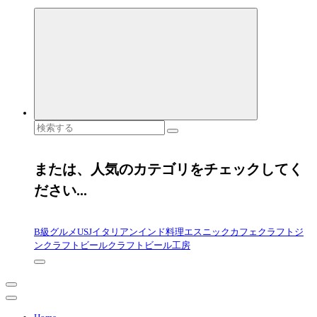
検
索
対
象:
または、人気のカテゴリをチェックしてく
ださい...
B級グルメ
USJ
イタリアン
インド料理
エスニック
カフェ
クラフトジ
ン
クラフトビール
クラフトビール工房