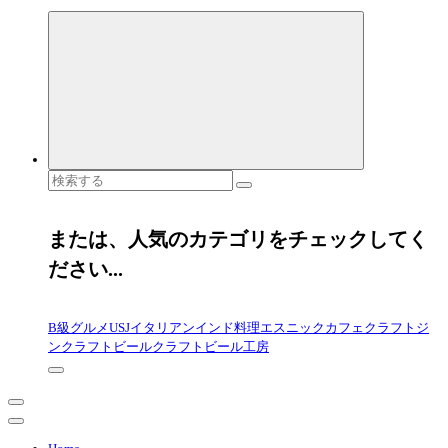
検
索
対
象:
または、人気のカテゴリをチェックしてく
ださい...
B級グルメ
USJ
イタリアン
インド料理
エスニック
カフェ
クラフトジ
ン
クラフトビール
クラフトビール工房