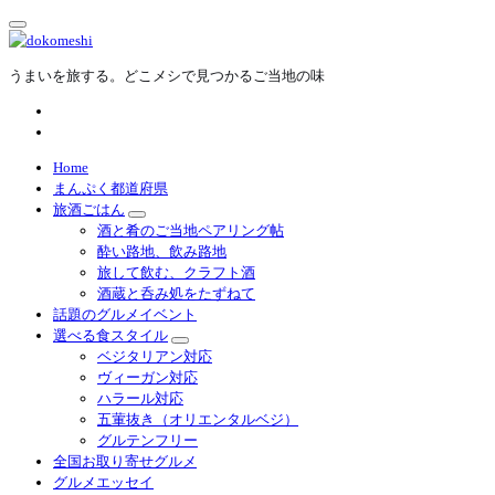
内
容
を
うまいを旅する。どこメシで見つかるご当地の味
ス
キ
ッ
プ
Home
まんぷく都道府県
旅酒ごはん
酒と肴のご当地ペアリング帖
酔い路地、飲み路地
旅して飲む、クラフト酒
酒蔵と呑み処をたずねて
話題のグルメイベント
選べる食スタイル
ベジタリアン対応
ヴィーガン対応
ハラール対応
五葷抜き（オリエンタルベジ）
グルテンフリー
全国お取り寄せグルメ
グルメエッセイ