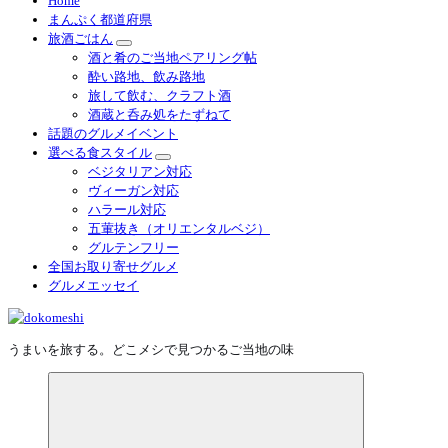
Home
まんぷく都道府県
旅酒ごはん
酒と肴のご当地ペアリング帖
酔い路地、飲み路地
旅して飲む、クラフト酒
酒蔵と呑み処をたずねて
話題のグルメイベント
選べる食スタイル
ベジタリアン対応
ヴィーガン対応
ハラール対応
五葷抜き（オリエンタルベジ）
グルテンフリー
全国お取り寄せグルメ
グルメエッセイ
うまいを旅する。どこメシで見つかるご当地の味