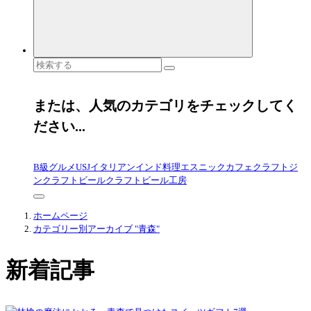
検
索
対
象:
または、人気のカテゴリをチェックしてく
ださい...
B級グルメ
USJ
イタリアン
インド料理
エスニック
カフェ
クラフトジ
ン
クラフトビール
クラフトビール工房
ホームページ
カテゴリー別アーカイブ "青森"
新着記事