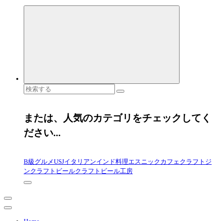
検
索
対
象:
または、人気のカテゴリをチェックしてく
ださい...
B級グルメ
USJ
イタリアン
インド料理
エスニック
カフェ
クラフトジ
ン
クラフトビール
クラフトビール工房